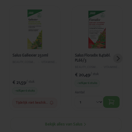
Toegevoegd
Toegevoegd
Salus
Salus
Gallexier
Floradix
250ml
84tabl.
PL66/3
Salus Gallexier 250ml
Salus Floradix 84tabl.
PL66/3
BEAUTY, COSMETICA EN LICHAAMVERZORGING
›
VITAMINES EN SUPPLEMENTEN
BEAUTY, COSMETICA EN LICHAAMVERZORGING
›
VITAMINES EN SUPPLEMENTEN
€ 20,49
/ stuk
€ 21,59
/ stuk
-10%
per 6 stuks
-10%
per 6 stuks
Aantal
Tijdelijk niet beschikbaar
Bekijk alles van Salus