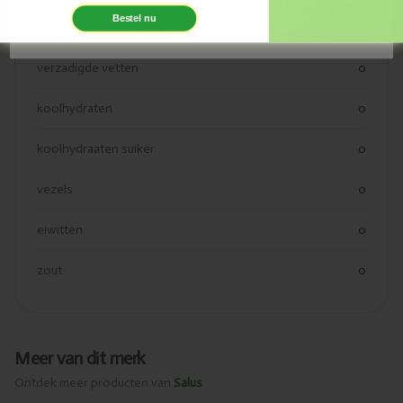
INSCHRIJVEN
Bestel nu
vetten
0
We sturen je af en toe een mailtje, alleen als we echt iets te vertellen hebben. Geen spam, beloofd.
verzadigde vetten
0
koolhydraten
0
koolhydraaten suiker
0
vezels
0
eiwitten
0
zout
0
Meer van dit merk
Ontdek meer producten van
Salus