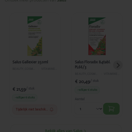
Ontdek meer producten van
Salus
Toegevoegd
Toegevoegd
Salus
Salus
Gallexier
Floradix
250ml
84tabl.
PL66/3
Salus Gallexier 250ml
Salus Floradix 84tabl.
PL66/3
BEAUTY, COSMETICA EN LICHAAMVERZORGING
›
VITAMINES EN SUPPLEMENTEN
BEAUTY, COSMETICA EN LICHAAMVERZORGING
›
VITAMINES EN SUPPLEMENTEN
€ 20,49
/ stuk
€ 21,59
/ stuk
-10%
per 6 stuks
-10%
per 6 stuks
Aantal
Tijdelijk niet beschikbaar
Bekijk alles van Salus