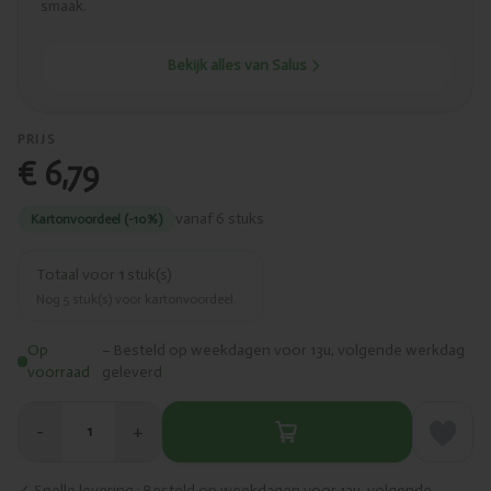
smaak.
Bekijk alles van Salus
PRIJS
€ 6,79
vanaf 6 stuks
Kartonvoordeel (-10%)
Totaal voor
1
stuk(s)
Nog
5
stuk(s) voor kartonvoordeel.
Op
– Besteld op weekdagen voor 13u, volgende werkdag
voorraad
geleverd
−
+
1
✓ Snelle levering · Besteld op weekdagen voor 13u, volgende