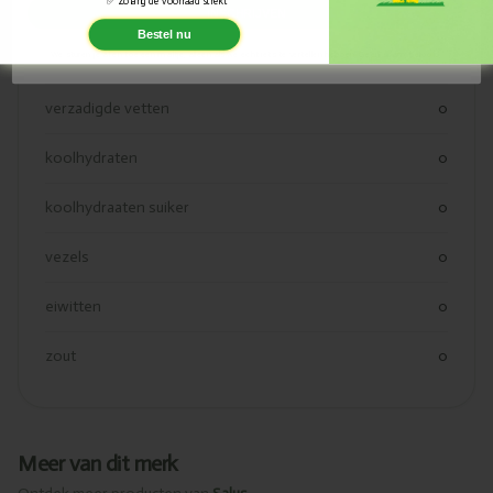
Zolang de voorraad strekt
✅
kcal
0
INSCHRIJVEN
Bestel nu
We sturen je af en toe een mailtje, alleen als we echt iets te vertellen hebben. Geen spam, beloofd.
vetten
0
verzadigde vetten
0
koolhydraten
0
koolhydraaten suiker
0
vezels
0
eiwitten
0
zout
0
Meer van dit merk